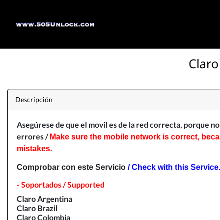
Claro
Descripción
Asegúrese
de que el movil es de la red correcta, porque n
errores /
Make sure the mobile network is correct, beca
mistakes.
Comprobar con este Servicio
/ Check with this Service
- Soportados / Supported
Claro Argentina
Claro Brazil
Claro Colombia