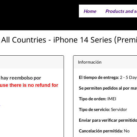
Home
Products and s
Servicios 
Servicios de s
 All Countries - iPhone 14 Series (Prem
Información
o hay reembolso por
El tiempo de entrega:
2 - 5 Day
use there is no refund for
Se permiten pedidos al por ma
Tipo de orden:
IMEI
.
Tipo de servicio:
Servidor
Enviar para verificar permitido
Cancelación permitida:
No